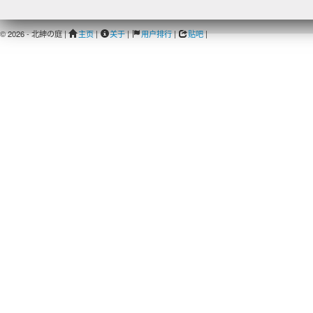
© 2026 - 北紳の庭 |
主页
|
关于
|
用户排行
|
贴吧
|