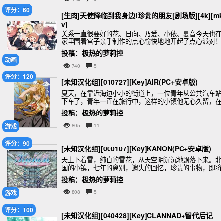
评分：60
[生肉]天使降临到我身边!珍贵的朋友[剧场版][4k][m
v]
关系一直很要好的花、日向、乃爱、小依、夏音今天也
家里围着宫子亲手制作的点心愉快地地开起了点心派对
花形的饼干和小花戴的发饰一模一样。
投稿：极热的萝莉控
动画
740
5
评分：120
[未知汉化组][010727][Key]AIR(PC+安卓版)
夏天，在靠近海边小小的街道上，一位青年从公共汽车
下车了，青年一直在旅行中，这样的小镇他无心久留，
赚足了路费后，他会去那些更繁华的地方，他的旅伴是
投稿：极热的萝莉控
亲留给他的小小的人偶，他不用手接触，人偶就能动起
游戏
805
11
评分：90
[未知汉化组][000107][Key]KANON(PC+安卓版)
天上下着雪，纯白的雪花，从天空阴沉沉地飘落下来。
国的小镇，七年的离别，遗失的回忆，珍贵的事物，即
到来的春天，奇迹，即将上演。
投稿：极热的萝莉控
游戏
808
5
评分：100
[未知汉化组][040428][Key]CLANNAD+智代后记