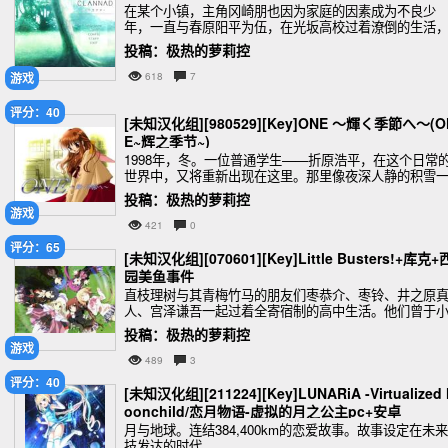
在某个小镇，主角冈崎朋也因为家庭的因素成为不良少
年，一直与春原阳平为伍，在光坂高校过着潦倒的生活
但冀望终有一天能够离开所在的小镇。某年4月14日，他
投稿：极热的萝莉控
学校坡道前发现了一个止步不前的女孩，在朋也认识了
游戏
618
7
评分：40
[未知汉化组][980529][Key]ONE 〜輝く季節へ〜(O
E~辉之季节~)
1998年，冬。一位普通学生——折原浩平，在这个日常
世界中，又将重新出现在这里。那里像夜深人静的积雪
样，重复着日常中毫无变化的景象。无论何时，那里都
投稿：极热的萝莉控
已看惯了的风景。连喜欢
游戏
421
0
评分：65
[未知汉化组][070601][Key]Little Busters!+库克+
园美鱼事件
直枝理树与其青梅竹马的朋友们枣恭介、枣铃、井之原
人、宫泽谦吾一起过着全寄宿制的高中生活。他们曾于
时候结成一个所谓与恶势力作斗争并号称“正义的使者”的
投稿：极热的萝莉控
伍，名叫“
游戏
489
3
评分：40
[未知汉化组][211224][Key]LUNARiA -Virtualized
oonchild/恋月物语-虚拟的月之公主pc+安卓
月与地球。连结384,400km的恋爱故事。故事设定在未
技发达的时代，