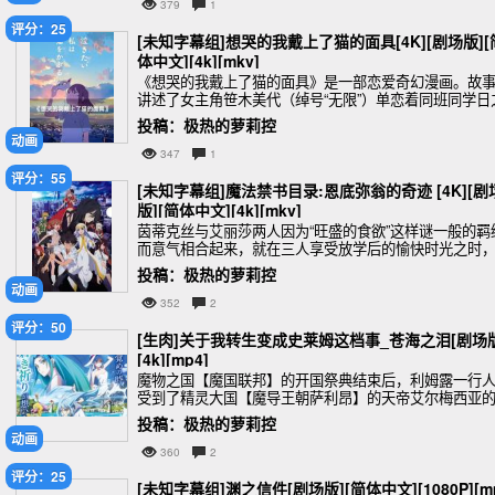
379
1
评分：25
[未知字幕组]想哭的我戴上了猫的面具[4K][剧场版][
体中文][4k][mkv]
《想哭的我戴上了猫的面具》是一部恋爱奇幻漫画。故
讲述了女主角笹木美代（绰号“无限”）单恋着同班同学日
出贤人。她通过佩戴在神秘祭典“猫祭”中获得的猫面具，
投稿：极热的萝莉控
得了变身为猫的能力。为了能与喜欢猫的日之出
动画
347
1
评分：55
[未知字幕组]魔法禁书目录:恩底弥翁的奇迹 [4K][剧
版][简体中文][4k][mkv]
茵蒂克丝与艾丽莎两人因为“旺盛的食欲”这样谜一般的羁
而意气相合起来，就在三人享受放学后的愉快时光之时
带着魔术师的史提尔·马格努斯突然发动了袭击。而本次
投稿：极热的萝莉控
击的目标正是艾丽莎。为何身为科学世界的艾丽莎
动画
352
2
评分：50
[生肉]关于我转生变成史莱姆这档事_苍海之泪[剧场版
[4k][mp4]
魔物之国【魔国联邦】的开国祭典结束后，利姆露一行
受到了精灵大国【魔导王朝萨利昂】的天帝艾尔梅西亚
邀请，前往她名下的度假岛做客。正当一行人享受着这
投稿：极热的萝莉控
暂的假期时，一位自称尤拉的神秘女子出现了——在这
动画
360
2
评分：25
[未知字幕组]渊之信件[剧场版][简体中文][1080P][m