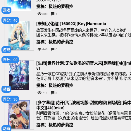
投稿：极热的萝莉控
游戏
509
1
评分：40
[未知汉化组][160923][Key]Harmonia
故事发生在因战争而荒废的未来世界，幸存的人类抱作
团以求生存。被称作感情人偶的机械少年从废墟中醒了
来，由于自己的感情机能并没有正常运作，于是它踏上
投稿：极热的萝莉控
取回感情的旅途。
游戏
440
0
评分：90
[生肉]世界计划:无法歌唱的初音未来[剧场版][4k][m
v]
星乃一歌在CD店听到了之前从未听过的初音未来的歌。
在显示屏上发现了从未见过的“初音未来”，并不禁叫出“未
来！？”。初音未来被她的叫声吓到了，和一歌四目相对
投稿：极热的萝莉控
但接着就消失了。几天后，刚结束完街头演出的
动画
711
8
评分：30
[多字幕组]花开伊吕波剧场版:甜蜜的家[剧场版][简体
中文][4k][mkv]
时间缓缓流淌，16岁的东京少女松前绪花（伊藤加奈惠 
音）在外婆（久保田民绘 配音）经营的温泉旅馆喜翠庄
过了一段快乐而难忘的时光。石川县迎来秋高气爽的时
投稿：极热的萝莉控
节，和仓结名（户松遥 配音）被福屋老板娘拜托来
动画