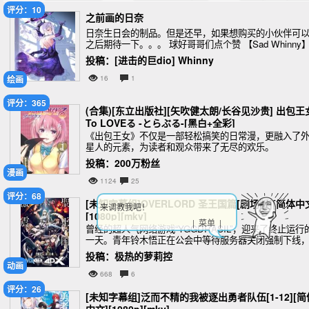
评分：10
之前画的日奈
日奈生日会的制品。但是还早，如果想购买的小伙伴可
之后期待一下。。。 球好哥哥们点个赞 【Sad Whinny】
tps://www.pixiv.net/users/127364999
投稿：[进击的巨dio] Whinny
绘画
16
1
评分：365
(合集)[东立出版社][矢吹健太朗/长谷见沙贵] 出包王
To LOVEる -とらぶる-[黑白+全彩]
《出包王女》不仅是一部轻松搞笑的日常漫，更融入了
星人的元素，为读者和观众带来了无尽的欢乐。
投稿：200万粉丝
漫画
1124
25
评分：68
[未知字幕组]OVERLORD 圣王国篇[剧场版][简体中
来调教我吧！
[1080p][mkv]
| 菜单 |
曾经的超人气网络游戏“YGGDRASIL”，迎来了终止运行
一天。青年铃木悟正在公会中等待服务器关闭强制下线
但等到营运时间结束，玩家角色却无法登出游戏。铃木
投稿：极热的萝莉控
以骷髅外表的最强魔法师形态，凭借游戏角色
动画
668
6
评分：26
[未知字幕组]泛而不精的我被逐出勇者队伍[1-12][简