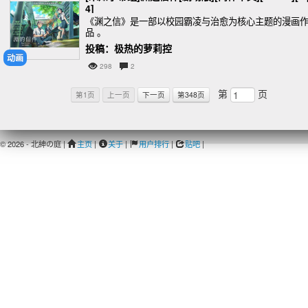
4]
《渊之信》是一部以校园霸凌与治愈为核心主题的漫画
品 。
投稿：极热的萝莉控
动画
298
2
第
页
第1页
上一页
下一页
第348页
© 2026 - 北紳の庭 |
主页
|
关于
|
用户排行
|
贴吧
|