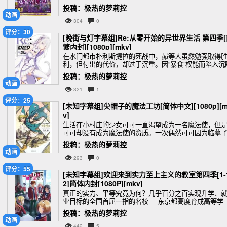
世界中另一个失控的自己开始肆意妄为。为阻止平行自
投稿：极热的萝莉控
的暴走，栞必须穿越手机迷宫逃离异世界
动画
304
0
评分：30
[晚街与灯字幕组]Re:从零开始的异世界生活 第四季[
繁内封][1080p][mkv]
在水门都市朴利斯提拉的死战中，昴等人虽然勉强取得
利，但付出的代价，却过于沉重。因“暴食”权能而陷入沉
的雷姆，被夺走记忆的库珥修，以及，被夺去名字的由
投稿：极热的萝莉控
乌斯。
动画
321
1
评分：25
[未知字幕组]尖帽子的魔法工坊[简体中文][1080p][m
v]
生活在小村庄的少女可可一直渴望成为一名魔法使，但
可可却没有成为魔法使的资质。一次偶然可可因为临摹
“绘本”里的图案，不小心将母亲和房子变成了石头。偶尔
投稿：极热的萝莉控
访的魔法使奇弗利为了帮助可可，并解开“绘本”的
动画
293
0
评分：55
[未知字幕组]欢迎来到实力至上主义的教室第四季[1-
2]简体内封[1080P][mkv]
真正的实力、平等究竟为何？几乎百分之百实现升学、
业目标的全国首屈一指的名校──东京都高度育成高等学
校。这间简直如同乐园般的学校，真面目却是唯有优秀
投稿：极热的萝莉控
才能享受优待的实力至上主义学校！绫小路清隆被分配
动画
442
5