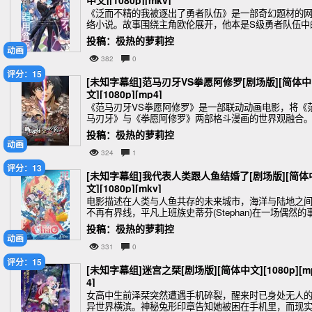
中文][1080p][mkv]
《泛而不精的我被逐出了勇者队伍》是一部奇幻题材的
络小说。故事围绕主角欧伦展开，他本是S级勇者队伍中
一员，既会剑术又会魔法，但因各项能力平均被同伴嘲
投稿：极热的萝莉控
为“泛而不精”而被驱逐出队伍。失落的欧伦下定决心
动画
382
0
评分：15
[未知字幕组]范马刃牙VS拳愿阿修罗[剧场版][简体中
文][1080p][mp4]
《范马刃牙VS拳愿阿修罗》是一部联动动画电影，将《
马刃牙》与《拳愿阿修罗》两部格斗漫画的世界观融合
故事围绕两大系列主角范马刃牙与十鬼蛇王马的跨界对
投稿：极热的萝莉控
展开，背景设定在寻找“世界最强男人”的新竞赛中&
动画
324
1
评分：13
[未知字幕组]我代表人类跟人鱼结婚了[剧场版][简体
文][1080p][mkv]
电影描述在人类与人鱼共存的未来城市，海洋与陆地之
不再有界线，平凡上班族史蒂芬(Stephan)在一场偶然的
故后，竟被来自海洋王国的人鱼公主恰欧(Chao)当众求
投稿：极热的萝莉控
婚。这段突如其来的命运羁绊，不只让史
动画
331
0
评分：15
[未知字幕组]迷宫之栞[剧场版][简体中文][1080p][m
4]
女高中生前泽栞突然遭遇手机碎裂，醒来时已身处无人
异世界横滨。神秘兔形印章告知她被困在手机里，而现