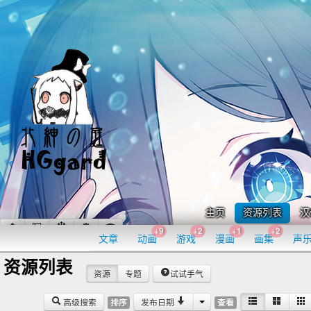
主页
资源列表
汉
+9
+2
+1
+2
文章
动画
游戏
漫画
画集
声
资源列表
资源
专题
试试手气
高级搜索
发布日期
排序
查看