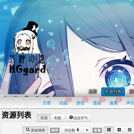
主页
资源列表
汉
+6
+1
+3
+1
文章
动画
游戏
漫画
画集
声
资源列表
资源
专题
试试手气
高级搜索
评论数
排序
查看