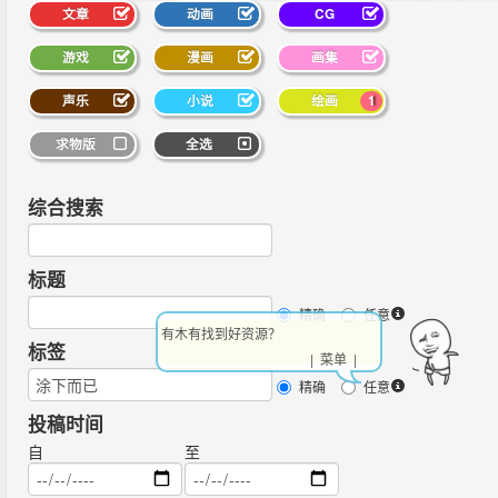
文章
动画
CG
游戏
漫画
画集
声乐
小说
绘画
1
求物版
全选
综合搜索
标题
精确
任意
有木有找到好资源？
标签
| 菜单 |
精确
任意
投稿时间
自
至