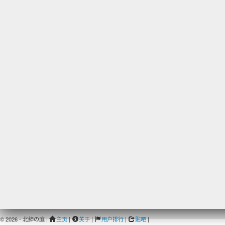
© 2026 - 北紳の庭 |
主页
|
关于
|
用户排行
|
贴吧
|