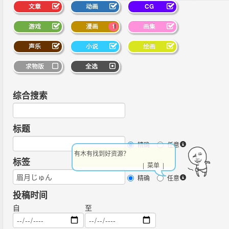
文章
动画
CG
游戏
漫画
1
画集
声乐
小说
绘画
求物版
全选
综合搜索
标题
精确
任意
小撸怡情，大撸伤
标签
| 菜单 |
精确
任意
投稿时间
自
至