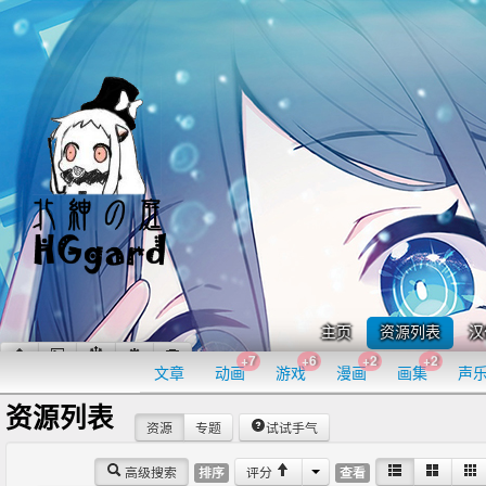
主页
资源列表
汉
+7
+6
+2
+2
文章
动画
游戏
漫画
画集
声
资源列表
资源
专题
试试手气
高级搜索
评分
排序
查看