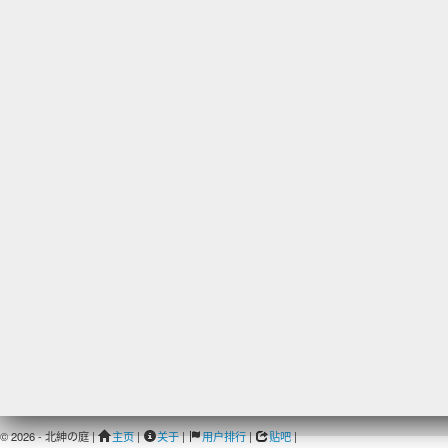
© 2026 - 北紳の庭 |
主页
|
关于
|
用户排行
|
贴吧
|