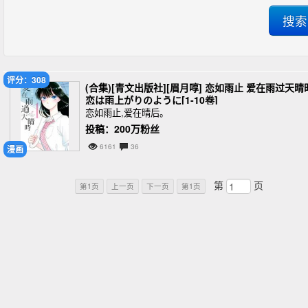
评分：308
(合集)[青文出版社][眉月啍] 恋如雨止 爱在雨过天晴
恋は雨上がりのように[1-10卷]
恋如雨止,爱在晴后。
投稿：200万粉丝
6161
36
漫画
第
页
第1页
上一页
下一页
第1页