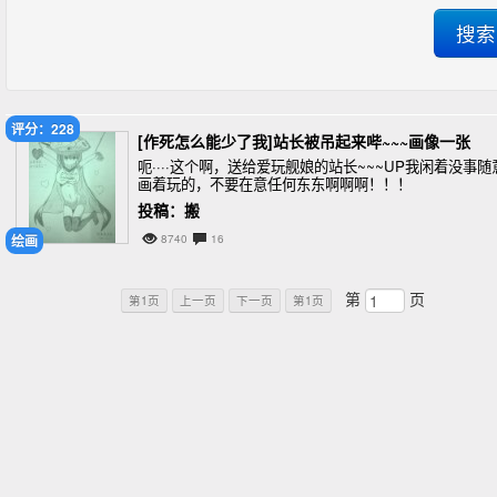
评分：228
[作死怎么能少了我]站长被吊起来哔~~~画像一张
呃····这个啊，送给爱玩舰娘的站长~~~UP我闲着没事随
画着玩的，不要在意任何东东啊啊啊！！！
投稿：搬
绘画
8740
16
第
页
第1页
上一页
下一页
第1页