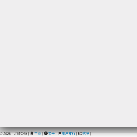
© 2026 - 北紳の庭 |
主页
|
关于
|
用户排行
|
贴吧
|