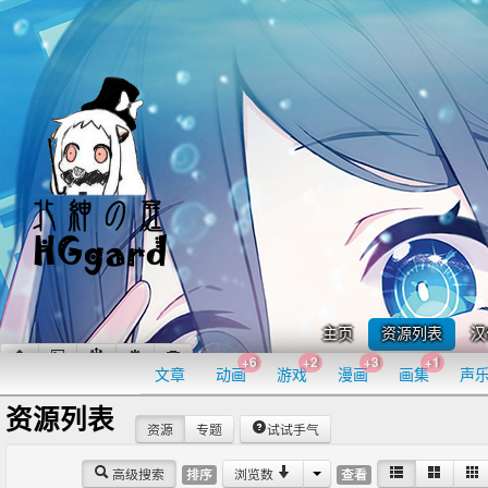
主页
资源列表
汉
+6
+2
+3
+1
文章
动画
游戏
漫画
画集
声
资源列表
资源
专题
试试手气
高级搜索
浏览数
排序
查看