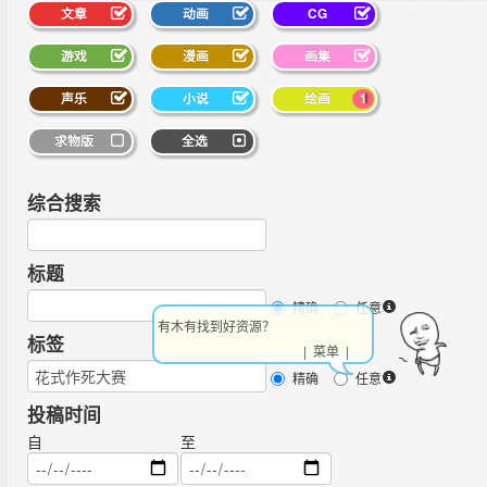
文章
动画
CG
游戏
漫画
画集
声乐
小说
绘画
1
求物版
全选
综合搜索
标题
精确
任意
来调教我吧！
标签
| 菜单 |
精确
任意
投稿时间
自
至