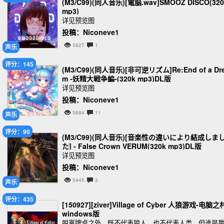
(M3/C99)(同人音乐)[電脳.wav]SMOOZ DISCO(320
mp3)
详见预览图
投稿：Niconeve1
5827
1
声乐
评分：145
(M3/C99)(同人音乐)[非可逆リズム]Re:End of a Dr
m -妖精大戦争編-(320k mp3)DL版
详见预览图
投稿：Niconeve1
5884
11
声乐
评分：90
(M3/C99)(同人音乐)[音楽性の違いにより結成しま
た] - False Crown VERUM(320k mp3)DL版
详见预览图
投稿：Niconeve1
5445
3
声乐
评分：435
[150927][ziver]Village of Cyber 人狼游戏-电脑之
windows版
脱离牌桌之外，既不代表狼人，也不代表人类，但谁是