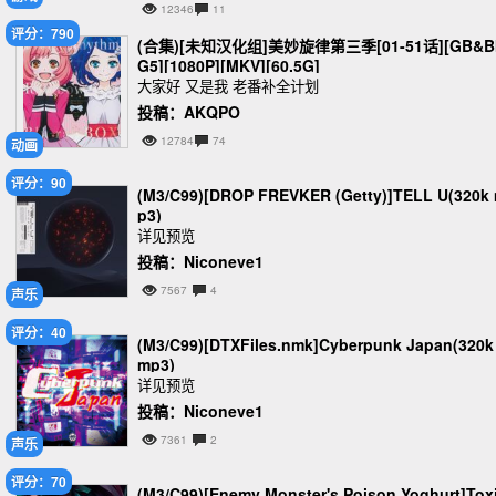
12346
11
评分：790
(合集)[未知汉化组]美妙旋律第三季[01-51话][GB&B
G5][1080P][MKV][60.5G]
大家好 又是我 老番补全计划
投稿：AKQPO
12784
74
动画
评分：90
(M3/C99)[DROP FREVKER (Getty)]TELL U(320k
p3)
详见预览
投稿：Niconeve1
7567
4
声乐
评分：40
(M3/C99)[DTXFiles.nmk]Cyberpunk Japan(320k
mp3)
详见预览
投稿：Niconeve1
7361
2
声乐
评分：70
(M3/C99)[Enemy Monster's Poison Yoghurt]Tox