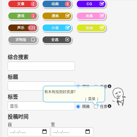
文章
2
动画
8
CG
游戏
2
漫画
画集
声乐
125
小说
绘画
求物版
全选
综合搜索
标题
精确
任意
祝天下所有
标签
| 菜单 |
精确
任意
投稿时间
自
至