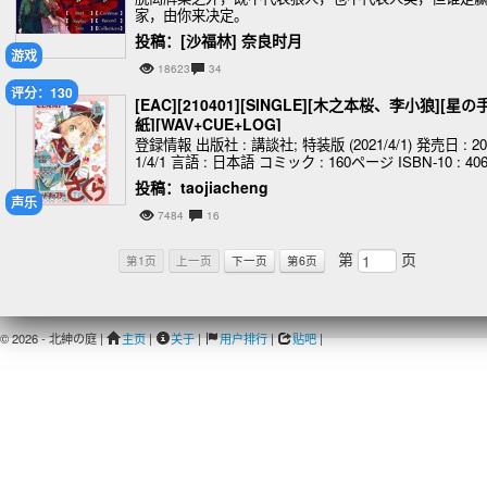
家，由你来决定。
投稿：[沙福林] 奈良时月
游戏
18623
34
评分：130
[EAC][210401][SINGLE][木之本桜、李小狼][星の
紙][WAV+CUE+LOG]
登録情報 出版社 : 講談社; 特装版 (2021/4/1) 発売日 : 20
1/4/1 言語 : 日本語 コミック : 160ページ ISBN-10 : 40
228697 ISBN-13 :
投稿：taojiacheng
声乐
7484
16
第
页
第1页
上一页
下一页
第6页
© 2026 - 北紳の庭 |
主页
|
关于
|
用户排行
|
贴吧
|