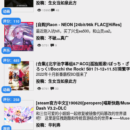
投稿：生女当如泉此方
15995
48
动画
评分：110
[自购]Raon - NEON [24bit/96k FLAC][HiRes]
最近刚入坑hifi，买了兴戈ea500，和山灵ua2。
投稿：不破灬真广
5751
9
声乐
评分：485
(合集)[北宇治字幕组&7³ACG]孤独摇滚!/ぼっち・ざ
ろっく!/Bocchi the Rock! S01 [1-12+11.5][简繁字
幕][BDrip 1080p x265 FLAC 2.0(repack)][MKV][9
2022年十月新番霸权BD版来了
GB]
投稿：生女当如泉此方
8761
33
动画
评分：258
[steam官方中文][190620[peropero]喵斯快跑/Mus
Dash V3.2+DLC
和三位可爱的小姐姐一起修复被镜像代码篡改的世界谱
吧！ 这里是狂拽跑酷和传统音游结合的世界★——Muse
ash!! 是的没错 您就是我们命中注定的Master啊！ 什
投稿：华利弗
么？！手残？喵喵喵？tan90°
游戏