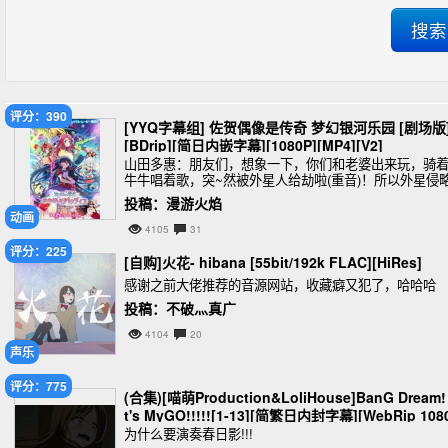
评分：390
[YYQ字幕组] 佐贺偶像是传奇 梦幻银河乐园 [剧场版
[BDrip][简日内嵌字幕][1080P][MP4][V2]
山田多惠：朋友们，想象一下，你们和老婆出来玩，骑
牛牛唱着歌，突~然被外星人给劫啦(重音)！所以外星侵
者必须要剿，不剿不行！没有外星人来搞我们的日子，
投稿：漫游火焰
是好日子(破音)！
动画
4105
31
评分：225
[自购]火花- hibana [55bit/192k FLAC][HiRes]
感谢之前大佬推荐的音源网站，收藏癖又犯了，哈哈哈
投稿：不破灬真广
4104
20
声乐
评分：775
(合集)[喵萌Production&LoliHouse]BanG Dream! 
t's MyGO!!!!![1-13][简繁日内封字幕][WebRip 108
HEVC-10bit AAC][MKV][4.1GB]
为什么要演奏春日影!!!