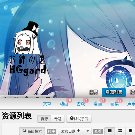
主页
资源列表
汉
+8
+1
+1
+2
文章
动画
游戏
漫画
画集
声
资源列表
资源
专题
试试手气
高级搜索
发布日期
排序
查看