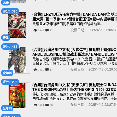
表番
评分：380
(合集)[LNZYB压制&官方字幕] DAN DA DAN/当哒当
胆大党 [第一季][01-12话][台配国语&繁中内嵌字幕][
080P][MP4]
改编自龙幸伸所著的同名漫画的奇幻战斗动画。
投稿日期：
2025/4/23 00:05
6846
42
表番
评分：485
(合集)[台湾角川中文版][大森倖三] 機動戰士鋼彈UC 
ANDE DESSINEE/机动战士高达UC BANDE DESSI
E [01-17卷]
改编自小说《机动战士高达UC》的漫画，相较于动画版
事会更忠实于原作，该作时间轴设定在U.C.0093年（夏
叛乱，第二次新吉恩战争）与 U.C.0099年（月球危机）
投稿日期：
2025/4/13 00:26
8432
47
间的U.C.96年，以地球联邦
全年龄
评分：295
(合集)[台湾角川中文版][安彦良和] 機動戰士GUNDA
THE ORIGIN/机动战士高达THE ORIGIN [01-23卷
定集]
将初代《机动战士高达》动画的剧情重新编排的漫画版
由原动画的角色设计、总作画监督安彦良和所创作。于
川书店旗下《月刊GUNDAM ACE》创刊号（2001年6月
投稿日期：
2025/4/12 22:27
6594
28
日发售）—2011年6月
全年龄
评分：1198