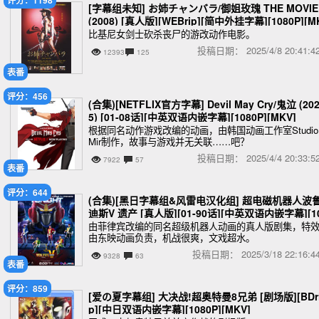
[字幕组未知] お姉チャンバラ/御姐玫瑰 THE MOVIE
(2008) [真人版][WEBrip][简中外挂字幕][1080P][M
V]
比基尼女剑士砍杀丧尸的游改动作电影。
投稿日期：
2025/4/8 20:41
12393
125
表番
评分：456
(合集)[NETFLIX官方字幕] Devil May Cry/鬼泣 (20
5) [01-08话][中英双语内嵌字幕][1080P][MKV]
根据同名动作游戏改编的动画，由韩国动画工作室Studio
Mir制作，故事与游戏并无关联……吧？
投稿日期：
2025/4/4 20:33
7922
57
表番
评分：644
(合集)[黑日字幕组&风雷电汉化组] 超电磁机器人波
迪斯V 遗产 [真人版][01-90话][中英双语内嵌字幕][1
0P][MP4]
由菲律宾改编的同名超级机器人动画的真人版剧集，特
由东映动画负责，机战很爽，文戏超水。
投稿日期：
2025/3/18 22:16
9328
63
表番
评分：859
[爱の夏字幕组] 大决战!超奥特曼8兄弟 [剧场版][BDr
p][中日双语内嵌字幕][1080P][MKV]