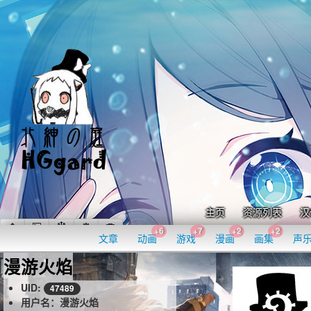
主页
资源列表
汉
+6
+7
+2
+2
文章
动画
游戏
漫画
画集
声
漫游火焰
UID:
47489
用户名：漫游火焰