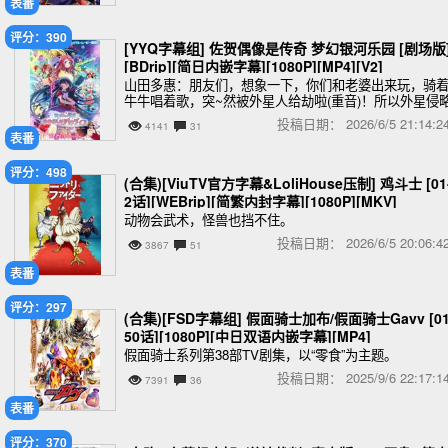
表番
评分：390
[YYQ字幕组] 佐贺偶像是传奇 梦幻银河乐园 [剧场版
[BDrip][简日内嵌字幕][1080P][MP4][V2]
山田多惠：朋友们，想象一下，你们和老婆出来玩，骑
牛牛唱着歌，突~然被外星人给劫啦(重音)！所以外星侵
者必须要剿，不剿不行！没有外星人来搞我们的日子，
投稿日期：
2026/6/5 21:14
4141
31
是好日子(破音)！
表番
评分：498
(合集)[ViuTV官方字幕&LoliHouse压制] 鸡斗士 [01
2话][WEBrip][简繁内封字幕][1080P][MKV]
动物会武术，怪兽也挡不住。
投稿日期：
2026/6/5 20:06
3867
51
表番
评分：297
(合集)[FSD字幕组] 假面骑士加布/假面骑士Gavv [01
50话][1080P][中日双语内嵌字幕][MP4]
假面骑士系列第38部TV剧集，以“零食”为主题。
投稿日期：
2025/9/6 22:17
7391
36
表番
评分：370