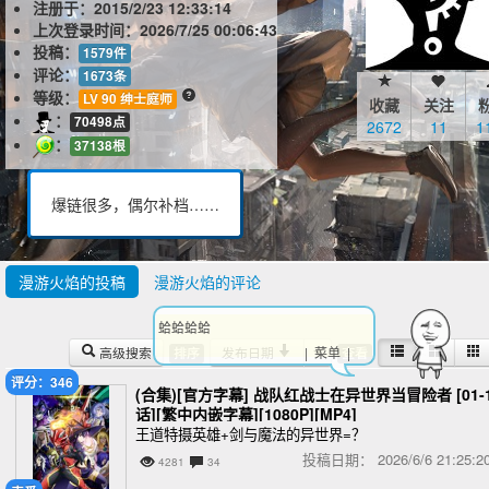
注册于：
2015/2/23 12:33:14
上次登录时间：
2026/7/25 00:06:43
投稿：
1579件
评论：
1673条
等级：
LV 90 绅士庭师
收藏
关注
：
70498点
2672
11
1
：
37138根
爆链很多，偶尔补档……
漫游火焰的投稿
漫游火焰的评论
蛤蛤蛤蛤
高级搜索
发布日期
| 菜单 |
排序
查看
评分：346
(合集)[官方字幕] 战队红战士在异世界当冒险者 [01-
话][繁中内嵌字幕][1080P][MP4]
王道特摄英雄+剑与魔法的异世界=？
投稿日期：
2026/6/6 21:25
4281
34