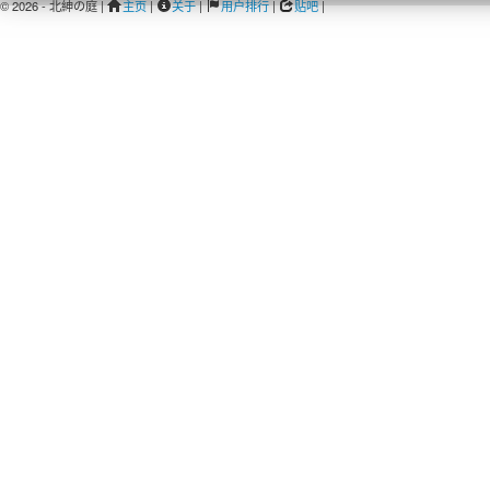
© 2026 - 北紳の庭 |
主页
|
关于
|
用户排行
|
贴吧
|