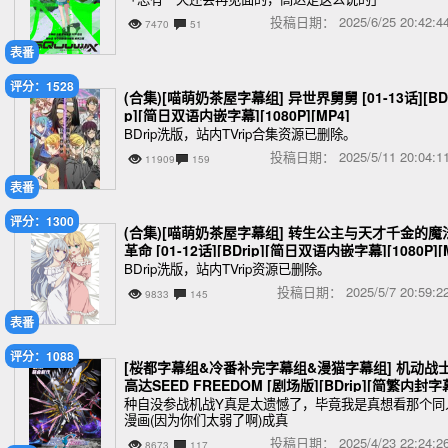
投稿日期：
2025/6/25 20:42
7470
51
表番
评分：1528
(合集)[喵萌奶茶屋字幕组] 异世界舅舅 [01-13话][BDr
p][简日双语内嵌字幕][1080P][MP4]
BDrip洗版，站内TVrip合集资源已删除。
投稿日期：
2025/5/11 20:04
11909
159
表番
评分：1300
(合集)[喵萌奶茶屋字幕组] 转生公主与天才千金的魔
革命 [01-12话][BDrip][简日双语内嵌字幕][1080P][
P4]
BDrip洗版，站内TVrip资源已删除。
投稿日期：
2025/5/7 20:59
9833
145
表番
评分：1088
[桜都字幕组&冷番补完字幕组&漫猫字幕组] 机动战
高达SEED FREEDOM [剧场版][BDrip][简繁内封字
[1080P][MKV]
种自没参战机战Y真是太遗憾了，毕竟我是真想看那个同
漫画(因为你们太弱了啊)成真
投稿日期：
2025/4/23 22:24
8673
117