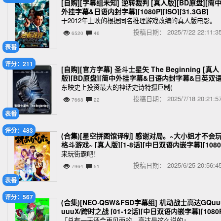
[自购][字幕组未知] 逆转裁判 [真人版][BD原盘][简
外挂字幕&日语内封字幕][1080P][ISO][31.3GB]
于2012年上映的根据同名推理游戏改编的真人版电影。
投稿日期：
2025/7/22 22:11
6520
46
表番
评分：211
[自购][官方字幕] 圣斗士星矢 The Beginning [真人
版][BD原盘][简中外挂字幕&日语内封字幕&日英双
音轨][1080P][ISO][34GB]
东映史上投资最大的神话史诗特摄巨制(
投稿日期：
2025/7/18 20:21
7668
22
表番
评分：483
(合集)[星空拼图馆译制] 感谢对局。~大小姐才不会
格斗游戏~ [真人版][1-8话][中日双语内嵌字幕][1080
P][MP4]
来玩街霸吧！
投稿日期：
2025/6/25 20:56
7964
51
表番
评分：567
(合集)[NEO·QSW&FSD字幕组] 机动战士高达GQuu
uuuX/跨时之战 [01-12话][中日双语内嵌字幕][1080
[MP4]
「总有一天还会再见面的，高达是这么说的」