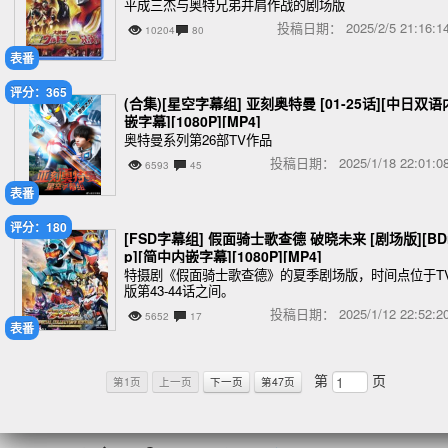
平成三杰与奥特兄弟并肩作战的剧场版
投稿日期：
2025/2/5 21:16
10204
80
表番
评分：365
(合集)[星空字幕组] 亚刻奥特曼 [01-25话][中日双语
嵌字幕][1080P][MP4]
奥特曼系列第26部TV作品
投稿日期：
2025/1/18 22:01
6593
45
表番
评分：180
[FSD字幕组] 假面骑士歌查德 破晓未来 [剧场版][BDr
p][简中内嵌字幕][1080P][MP4]
特摄剧《假面骑士歌查德》的夏季剧场版，时间点位于T
版第43-44话之间。
投稿日期：
2025/1/12 22:52
5652
17
表番
第
页
第1页
上一页
下一页
第47页