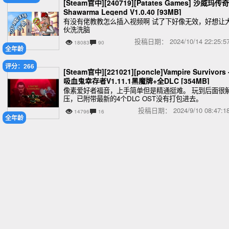
[Steam官中][240719][Patates Games] 沙威玛传奇
Shawarma Legend V1.0.40 [93MB]
有没有佬教教怎么插入视频啊 试了下好像无效，好想让
伙洗洗脑
投稿日期：
2024/10/14 22:25
18083
90
全年龄
评分：266
[Steam官中][221021][poncle]Vampire Survivors 
吸血鬼幸存者V1.11.1黑魔牌+全DLC [354MB]
像素爱好者福音，上手简单但是精通挺难。 玩到后面很
压，已附带最新的4个DLC OST没有打包进去。
投稿日期：
2024/9/10 08:47
14796
16
全年龄