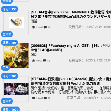
全年龄
评分：350
[STEAM官中][20250828][Marvelous]牧场物语 来
风之繁华集市(牧場物語Let's!風のグランドバザール
V1.0.3 全DLC [7.7GB]
闲话
投稿日期：
2025/9/6 21:45
12403
29
全年龄
评分：195
[2006628]「Fate/stay night A. OST」[16bit /44.1
Hz][FLAC][460MB]
闲话
投稿日期：
2025/9/1 22:53
4945
16
音乐
评分：901
[STEAM中日双语][250718][Acacia] 魔法少女ノ魔
裁判/魔法少女的魔女审判 Ver.1.1.0 [5.78GB]
简介 迎接少女们的，是一场残酷的死亡游戏……在即将
临的“魔女审判”中，打破魔法和谎言的幻影，揪出混入少
之中的“魔女”吧。这部最新的魔法辩论×悬疑ADV作品，
投稿日期：
2025/8/17 18:32
19442
99
日本原创品牌“Acacia”为您呈献
全年龄
评分：1072