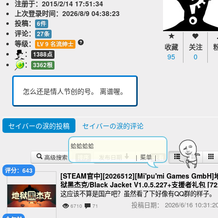
注册于：
2015/2/14 17:51:34
上次登录时间：
2026/8/9 04:38:23
投稿：
6件
评论：
27条
等级：
LV 9 名流绅士
收藏
关注
：
1388点
95
0
：
3362根
怎么还是情人节创的号。 离谱喔。
セイバーの涙的投稿
セイバーの涙的评论
小撸怡情，
高级搜索
发布日期
| 菜单 |
排序
查看
评分：643
[STEAM官中][2026512][Mi'pu'mi Games GmbH]
狱黑杰克/Black Jacket V1.0.5.227+支援者礼包 [72
MB]
这应该不算是国产吧？虽然看了下好像有QQ群的样子。
投稿日期：
2026/6/16 10:31
6710
71