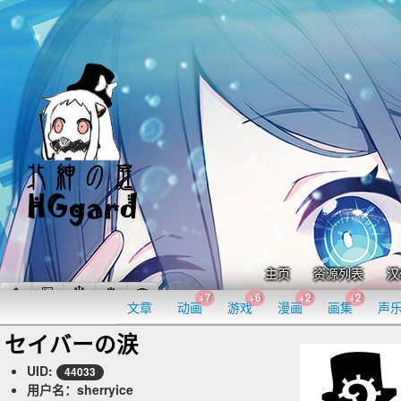
主页
资源列表
汉
+7
+6
+2
+2
文章
动画
游戏
漫画
画集
声
セイバーの涙
UID:
44033
用户名：sherryice