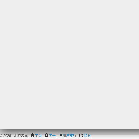
© 2026 - 北紳の庭 |
主页
|
关于
|
用户排行
|
贴吧
|