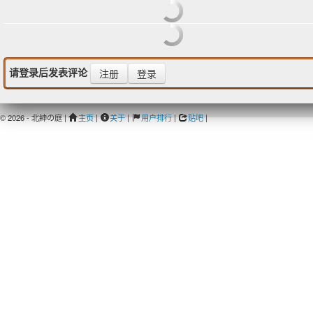
请登录后发表评论
注册
登录
© 2026 - 北紳の庭 |
主页
|
关于
|
用户排行
|
贴吧
|