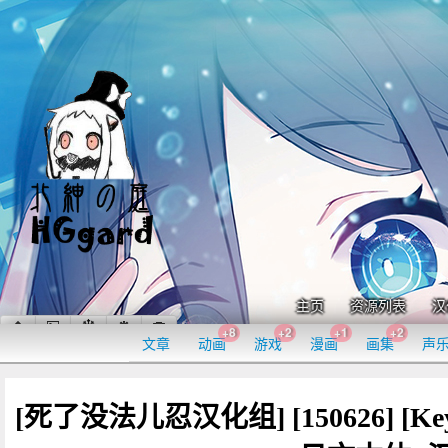
主页
资源列表
汉
+8
+2
+1
+2
文章
动画
游戏
漫画
画集
声
[死了没法儿忍汉化组] [150626] [Ke