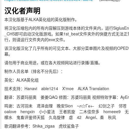
汉化者声明
本汉化版基于ALKA英化组的英化版制作。
将汉化压缩包内的所有内容解压到游戏本体的文件夹内，运行SiglusEng
_CHS即可启动汉化版游戏。如果1st_beat文件夹外的快捷方式无法正
行，则请运行文件夹内的exe文件。
该汉化版汉化了几乎所有的可见文本、大部分菜单图片及视频的OPED
幕。
请勿用于商业用途，或在各大视频网站进行录播/直播。
制作人员名单（排名不分先后）：
英化：ALKA英化组
技术支持：Hanavi able1214 X'moe ALKA Translation
翻译：苏婆玛丽奥 姜姜QAQ 修图：苏婆玛丽奥 视频特效字幕：AyErt
鸣谢：古河羽未 鸢泽由理 晚安Sion ~л☆Γе← 幻剑之子 邻苍 
oalove hengxin 小小星法 王者凯旋 二木佳奈多 homeee9 
檬水 鬼畜评鉴师天狐 久岛旋律 虐 42 Angel、奏 秋风
歌词翻译参考：Shika_zigaa 虎纹鲨鱼子