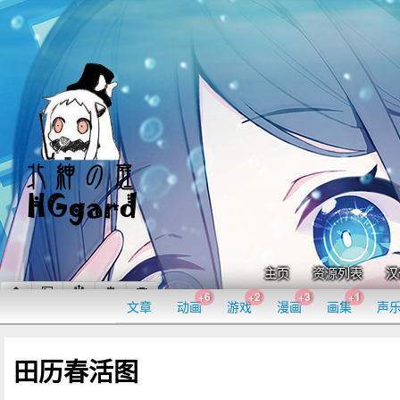
主页
资源列表
汉
+6
+2
+3
+1
文章
动画
游戏
漫画
画集
声
田历春活图