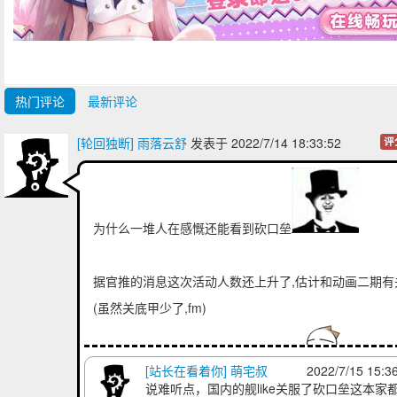
热门评论
最新评论
[轮回独断] 雨落云舒
发表于 2022/7/14 18:33:52
评
为什么一堆人在感慨还能看到砍口垒
据官推的消息这次活动人数还上升了,估计和动画二期有
(虽然关底甲少了,fm)
当年田中做问卷,"舰C是生活的一部分"
[站长在看着你] 萌宅叔
2022/7/15 15:3
说难听点，国内的舰like关服了砍口垒这本家