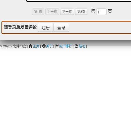
第
页
第1页
上一页
下一页
第3页
请登录后发表评论
注册
登录
© 2026 - 北紳の庭 |
主页
|
关于
|
用户排行
|
贴吧
|