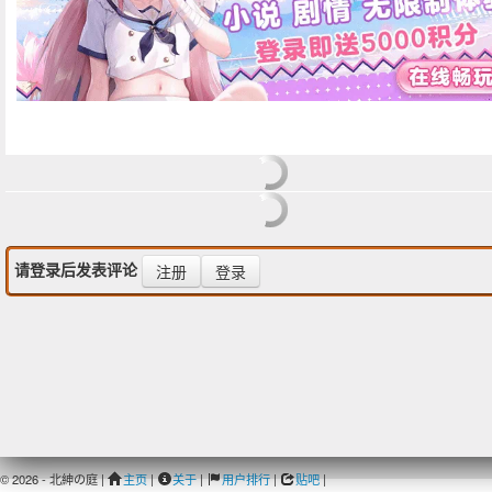
请登录后发表评论
注册
登录
© 2026 - 北紳の庭 |
主页
|
关于
|
用户排行
|
贴吧
|