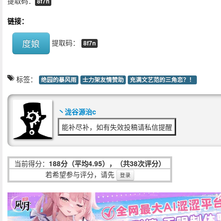
提取码：
8f7n
链接：
度娘
提取码：
8f7n
标签：
绝园的暴风雨
士力架友情赞助
充满文艺范的三角恋？！
丶泷谷源治c
能补尽补，如有失效投稿请私信提醒
当前得分：
188分（平均4.95），（共38次评分）
若希望参与评分，请先
登录