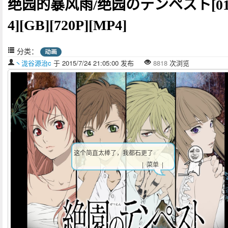
绝园的暴风雨/绝园のテンペスト[01
4][GB][720P][MP4]
分类：
动画
丶泷谷源治c
于 2015/7/24 21:05:00 发布
8818
次浏览
这个简直太棒了，我都石更了
| 菜单 |