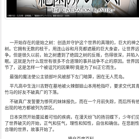
一开始存在的是始之树：创造并守护这个世界的真理的，巨大的神
树。它拥有无数的枝干，用连山谷和月亮都遮蔽的巨大身姿，让世界
争。但是很久以前，始之树遭到了绝园之树的反叛，伤得很深，并陷
眠。这就是为什么现世有很多不合道理的事并战争不止的原因。世界
节了，这是怎样一个被诅咒的因果啊!竟是为了纠正它而生。
最强的魔法使公主锁部叶风被部下左门暗算，困在无人荒岛。
平凡高中生泷川吉野在墓地被火辣御姐山本用枪指吓，要求交代其
竹马的好友不破真广的下落。
不破真广发誓要为惨死的妹妹报仇，而在一个月前失踪，而后所有
出现的地方都被列为禁区。
日本突然开始蔓延着可怕的疾病，在漫天纷飞的扬羽蝶下，少年们
了世界破灭的开始，正气和狂气，理性和知性，自信和确信。在悲剧
合理的世界，故事开始了。
——摘自百度百科