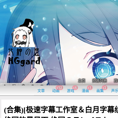
主页
资源列表
汉
+12
+4
+1
+2
文章
动画
游戏
漫画
画集
声
(合集)[极速字幕工作室＆白月字幕组