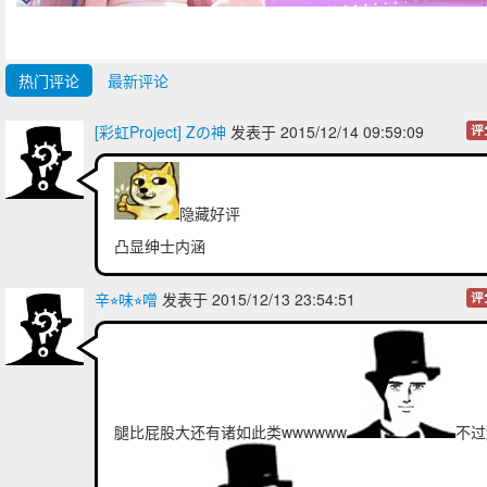
热门评论
最新评论
[彩虹Project] Zの神
发表于 2015/12/14 09:59:09
评
隐藏好评
凸显绅士内涵
辛⭐︎味⭐︎噌
发表于 2015/12/13 23:54:51
评
腿比屁股大还有诸如此类wwwwww
不过