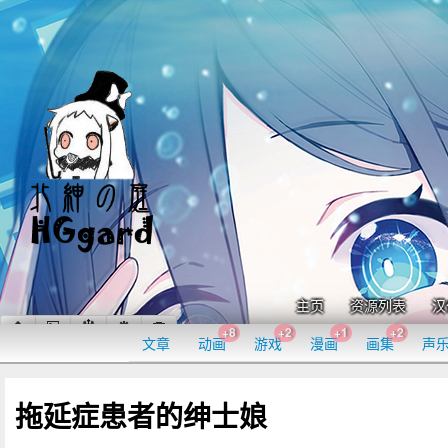
主页
资源列表
汉
+8
+2
+1
+2
文章
动画
游戏
漫画
画集
声
拖延症患者的绅士娘