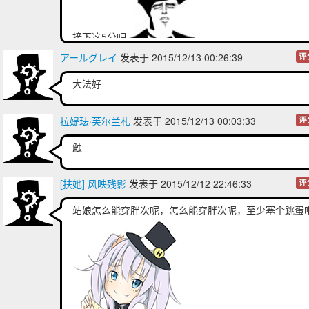
接下这5分吧
アールグレイ
发表于 2015/12/13 00:26:39
评
大法好
拉媞珐·芙尔兰札
发表于 2015/12/13 00:03:33
评
触
[扶她] 风映残影
发表于 2015/12/12 22:46:33
评
站娘怎么能穿胖次呢，怎么能穿胖次呢，至少塞个跳蛋