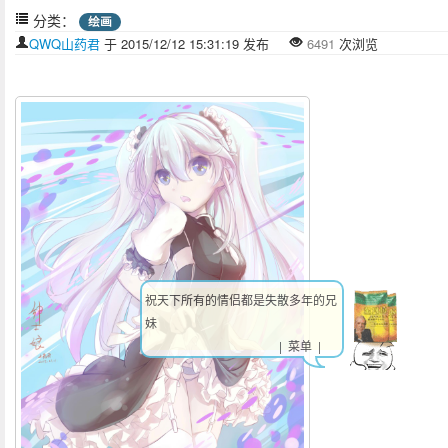
分类：
绘画
QWQ山药君
于 2015/12/12 15:31:19 发布
6491
次浏览
祝天下所有的情侣都是失散多年的兄
妹
| 菜单 |