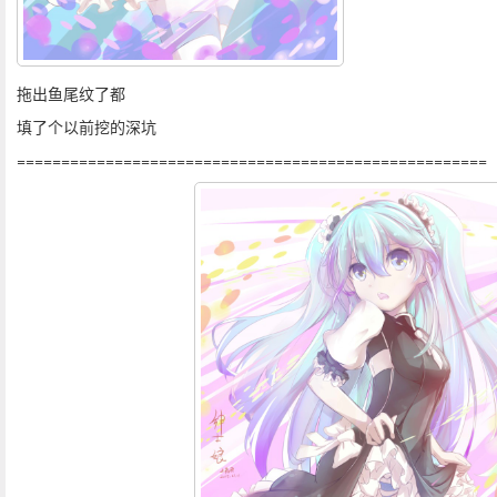
拖出鱼尾纹了都
填了个以前挖的深坑
=====================================================