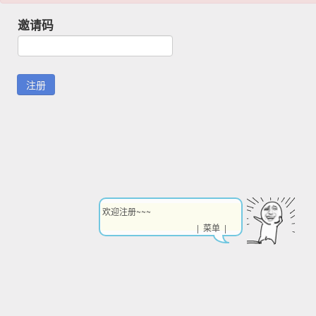
邀请码
欢迎注册~~~
| 菜单 |