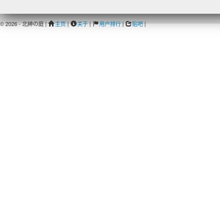
© 2026 - 北紳の庭 |
主页
|
关于
|
用户排行
|
贴吧
|