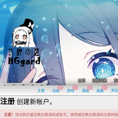
主页
资源列表
汉
+6
+1
+2
+1
文章
动画
游戏
漫画
画集
声
注册
创建新帐户。
注意！
请勿购买被出售的邀请码或账号。使用被出售的邀请码注册的