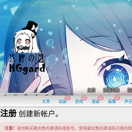
主页
资源列表
汉
+7
+6
+2
+2
文章
动画
游戏
漫画
画集
声
注册
创建新帐户。
注意！
请勿购买被出售的邀请码或账号。使用被出售的邀请码注册的