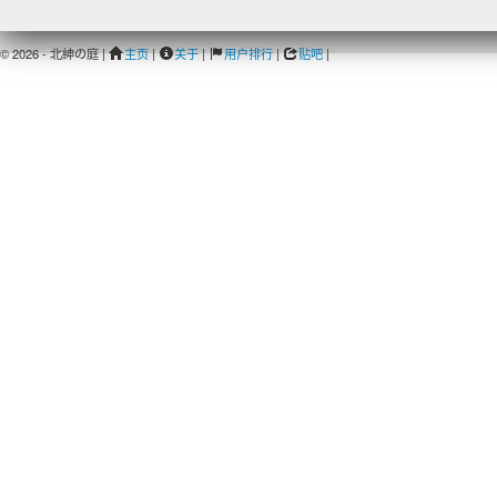
© 2026 - 北紳の庭 |
主页
|
关于
|
用户排行
|
贴吧
|