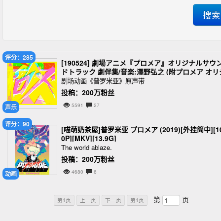
评分：285
[190524] 劇場アニメ『プロメア』オリジナルサウ
ドトラック 劇伴集/音楽:澤野弘之 (附プロメア オリ
ナルサウンドトラック リミックス&リアレンジCD)[
剧场动画《普罗米亚》原声带
K+MP3+M4A+FLAC+Hi-Res]
投稿：200万粉丝
5591
27
声乐
评分：90
[喵萌奶茶屋]普罗米亚 プロメア (2019)[外挂简中][1
0P][MKV][13.9G]
The world ablaze.
投稿：200万粉丝
4680
6
动画
第
页
第1页
上一页
下一页
第1页