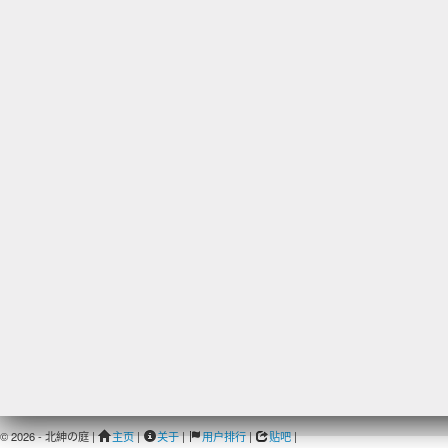
© 2026 - 北紳の庭 |
主页
|
关于
|
用户排行
|
贴吧
|