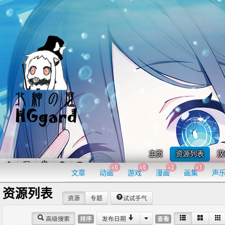
主页
资源列表
汉
+6
+6
+2
+1
文章
动画
游戏
漫画
画集
声
资源列表
资源
专题
试试手气
高级搜索
发布日期
排序
查看