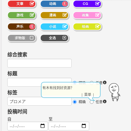
文章
动画
1
CG
游戏
漫画
画集
声乐
1
小说
绘画
求物版
全选
综合搜索
标题
精确
任意
有木有找到好资源？
标签
| 菜单 |
精确
任意
投稿时间
自
至