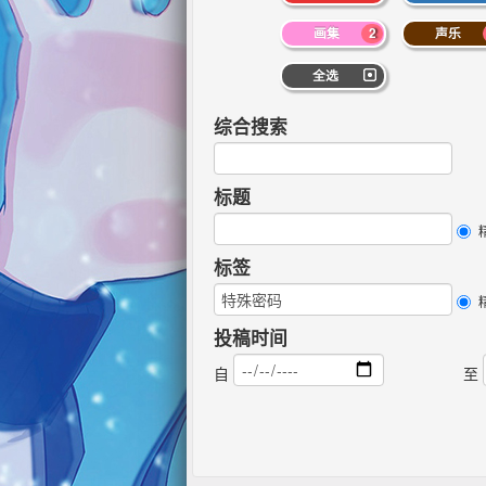
画集
2
声乐
全选
综合搜索
标题
标签
投稿时间
自
至