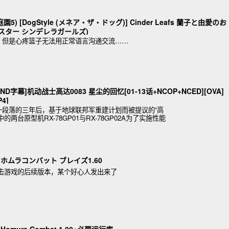
5) [DogStyle (メネア・ザ・ドッグ)] Cinder Leafs 蘭子と由愛のお
スター シンデレラガールズ)
，但是心疼篮子无法用正常语言沟通交流……
WIND字幕]机动战士高达0083 星尘的回忆[01-13话+NCOP+NCED][OVA]
P4]
一段落的三年后，基于地球联邦军重建计划而被提议的“高
两台原型机RX-78GP01与RX-78GP02A为了实施性能
A堂]ホムラコンバット ブレイズ1.60
射击游戏的后续版本，某个好心人发出来了