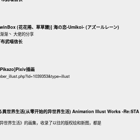
[TwinBox (花花捲、草草饅)] 海の恋-Umikoi- (アズールレーン)
@渐渐丶 大佬的分享
下布武喵信长
 Pikazo]Pixiv插画
ber_illust.php?id=1039353&type=illust
世界生活(从零开始的异世界生活) Animation Illust Works -Re:STA
的异世界生活》的画集，收录了以往的版权绘和新图，都是