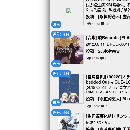
优太被生病的母亲要求，
医院的屋顶，却遇到了某
投稿：[永恒的恋人] 虚
漫画
19753
58
评分：545
[合集] 暁Records [FL
2012.08.11 [DRCD-0001
投稿：233lolwww
9589
44
声乐
评分：126
[自购自抓][190228]
bedded Cue + CUE+L
[2019-02-28] ノラ
RINCESS, AND CRYING
投稿：[永恒的恋人] M1x
声乐
10803
8
评分：200
[兔司姬漢化組] (サンクリ201
尼尔：德云纪元
投稿：[克苏鲁机械] 天