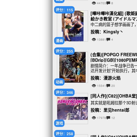
44703
8
评分：115
[嗶咔嗶咔漢化組] (歌姫庭園
絵かき教室 (アイドルマ
中二病的篮子想学画画了
投稿：Kingsly丶
13881
4
漫画
评分：255
(合集)[POPGO FREE
[BDrip][GB][1080P][M
剧情简介：一年战争已告
达开发计划”开始执行，其中的
测试而搬运至
投稿：漫游火焰
动画
15541
20
评分：346
[同人作](C82)[OHB
其实就是吼姆拉那个3D
投稿：里见hentai郎
17978
12
游戏
评分：258