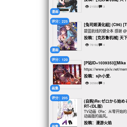
21555
3
漫画
评分：225
[兔司姬漢化組] (C96) 
碧蓝航线的健全本 感谢 
投稿：[克苏鲁机械] 天
76192
4
漫画
评分：120
[P站ID=1039353][Mika
https://www.pixiv.net/mem
投稿：sjh小爱.
30566
3
画集
评分：205
(自购)Re:ゼロから始める異
RT-(DL版)
TV动画《Re：从零开始
动画版的画风。
投稿：漫游火焰
画集