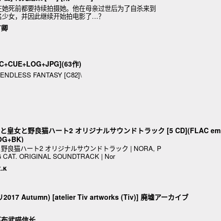
在她死前都要持续拍摄她。他在母亲过世后为了自杀来到
名少女，并因此继续开始拍电影了…？
言卿
AC+CUE+LOG+JPG](63作)
] ENDLESS FANTASY [C82]\
ノラと皇女と野良猫ハート2 オリジナルサウンドトラック [5 CD](FLAC em
OG+BK)
と皇女と野良猫ハート2 オリジナルサウンドトラック | NORA, P
 CAT. ORIGINAL SOUNDTRACK | Nor
.κ
7 Autumn) [atelier Tiv artworks (Tiv)] 廃墟アーカイブ
下布武喵信长