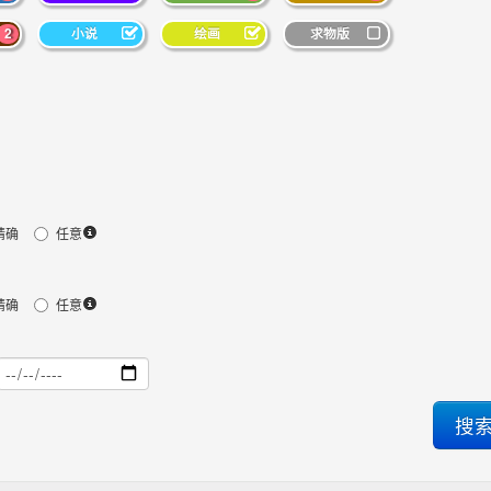
2
小说
绘画
求物版
精确
任意
精确
任意