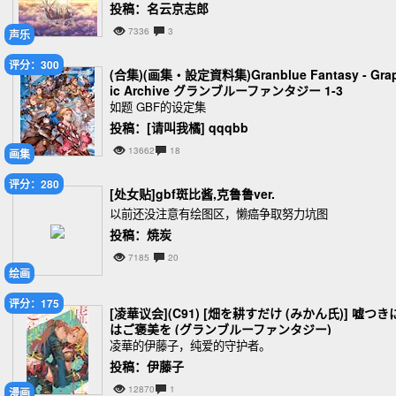
投稿：名云京志郎
7336
3
声乐
评分：300
(合集)(画集・設定資料集)Granblue Fantasy - Gra
ic Archive グランブルーファンタジー 1-3
如题 GBF的设定集
投稿：[请叫我橘] qqqbb
13662
18
画集
评分：280
[处女贴]gbf斑比酱,克鲁鲁ver.
以前还没注意有绘图区，懒癌争取努力坑图
投稿：焼炭
7185
20
绘画
评分：175
[凌華议会](C91) [畑を耕すだけ (みかん氏)] 嘘つき
はご褒美を (グランブルーファンタジー)
凌華的伊藤子，纯爱的守护者。
投稿：伊藤子
12870
1
漫画