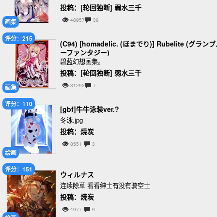
投稿：[轮回独断] 弱水三千
48957
39
画集
评分：215
(C94) [homadelic. (ほまでり)] Rubelite (グラン
ーファンタジー)
碧蓝幻想画集。
投稿：[轮回独断] 弱水三千
31292
7
画集
评分：110
[gbf]牛牛泳装ver.?
冬泳.jpg
投稿：焼炭
8551
3
绘画
评分：151
ウィルナス
连续除草 看看绅士有没有骑空士
投稿：焼炭
4977
9