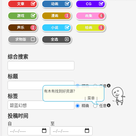
文章
动画
CG
游戏
漫画
3
画集
6
声乐
2
小说
绘画
5
求物版
全选
综合搜索
标题
精确
任意
有木有找到好资源？
标签
| 菜单 |
精确
任意
投稿时间
自
至