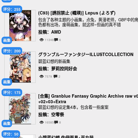
评分：255
(C93) [誘拐禁止 (幟瑛)] Lepus (よろず)
包含了各种主题的小画集，点兔，黄漫老师，GBF中的
色都有出场，废萌画集，就这样~但画的真不错
投稿：AMD
画集
11348
6
评分：200
グランブルーファンタジーILLUSTCOLLECTION
碧蓝幻想的新画集
投稿：萝莉控同好会
7579
2
画集
评分：175
[合集] Granblue Fantasy Graphic Archive raw v
+02+03+Extra
碧蓝幻想的设定集4本，包含着一些废案
投稿：空零祭
16585
8
画集
评分：50
小碧蓝幻想 佐伊面具+巫女装