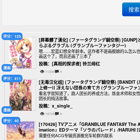
评分：125
[屏幕髒了漢化] (ファータグランデ騎空祭) [GUNP]
らぶるグラブル (グランブルーファンタジー)
嗯……宏蓝幻想全年龄本。这作者不是画舰娘的么怎么
画这个了，而且还画了三本了
投稿：[真相的探求者] 铃兰绯红
漫画
11330
4
评分：411
[无毒汉化组] (ファータグランデ騎空祭) [BANDIT (
上修一)] 冴えない団長の育て方 (グランブルーファ
タジー)
看名字就知道了，路人团长的养成方法，炼金术师和女
团长的纯洁故事。
投稿：x_single_
漫画
19745
9
评分：40
[170426] TVアニメ「GRANBLUE FANTASY The 
imation」EDテーマ「ソラのパレード」/HARUHI [
常盤] [320K]
需要任何ACG专辑资源推完车轮群内联系