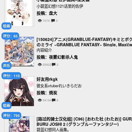
小碧蓝幻想1121话里的佐伊
投稿：盘大
7070
3
绘画
评分：65
[150624]アニメ(GRANBLUE-FANTASY)キミとボ
のミライ ~GRANBLUE FANTASY~ Single, Maxi(
v+cue)
内容紹介
投稿：夜雾幻影杀人鬼
25922
2
声乐
评分：110
好友用rkgk
彼女系vtuberれいきらだお
投稿：焼炭
54194
6
绘画
评分：795
[路过的骑士汉化组] (C96) [おわた社 (わたお)] GUR
BURU JOSHI 2 (グランブルーファンタジー)
碧蓝幻想同人画集。