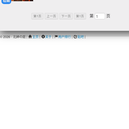
绘画
第
页
第1页
上一页
下一页
第1页
© 2026 - 北紳の庭 |
主页
|
关于
|
用户排行
|
贴吧
|