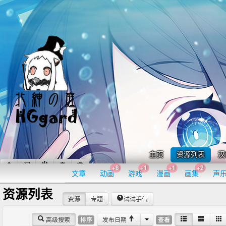
主页
资源列表
汉
+8
+1
+1
+2
文章
动画
游戏
漫画
画集
声
资源列表
资源
专题
试试手气
高级搜索
发布日期
排序
查看