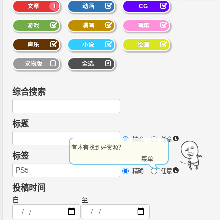
文章
1
动画
CG
游戏
漫画
画集
声乐
小说
绘画
求物版
全选
综合搜索
标题
精确
任意
有木有找到好资源？
标签
| 菜单 |
精确
任意
投稿时间
自
至