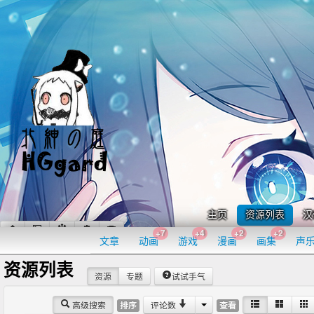
主页
资源列表
汉
+7
+4
+2
+2
文章
动画
游戏
漫画
画集
声
资源列表
资源
专题
试试手气
高级搜索
评论数
排序
查看