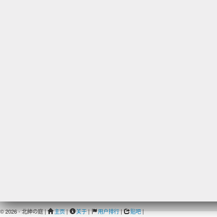
© 2026 - 北紳の庭 |
主页
|
关于
|
用户排行
|
贴吧
|