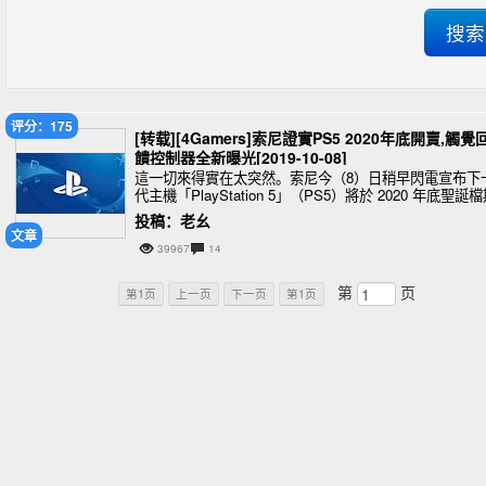
评分：175
[转载][4Gamers]索尼證實PS5 2020年底開賣,觸覺
饋控制器全新曝光[2019-10-08]
這一切來得實在太突然。索尼今（8）日稍早閃電宣布下
代主機「PlayStation 5」（PS5）將於 2020 年底聖誕
開賣。
投稿：老幺
文章
39967
14
第
页
第1页
上一页
下一页
第1页