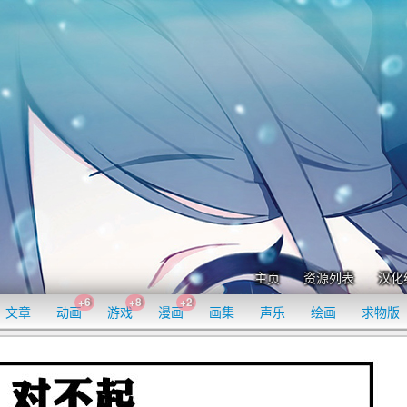
主页
资源列表
汉化
+6
+8
+2
文章
动画
游戏
漫画
画集
声乐
绘画
求物版