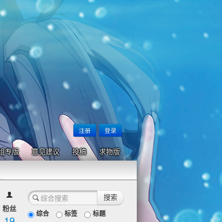
注册
登录
组专版
意见建议
投稿
求物版
粉丝
综合
标签
标题
19