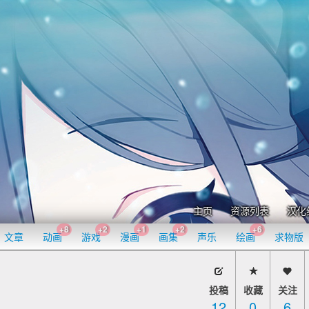
主页
资源列表
汉化
+8
+2
+1
+2
+6
文章
动画
游戏
漫画
画集
声乐
绘画
求物版
投稿
收藏
关注
12
0
6