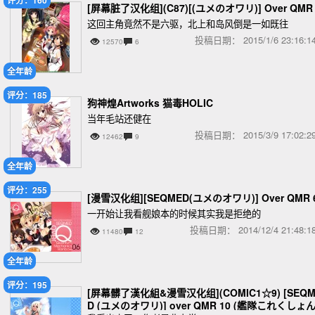
[屏幕脏了汉化组](C87)[(ユメのオワリ)] Over QMR 
这回主角竟然不是六驱，北上和岛风倒是一如既往
投稿日期：
2015/1/6 23:16
12570
6
全年龄
评分：185
狗神煌Artworks 猫毒HOLIC
当年毛站还健在
投稿日期：
2015/3/9 17:02
12462
9
全年龄
评分：255
[漫雪汉化组][SEQMED(ユメのオワリ)] Over QMR 
一开始让我看舰娘本的时候其实我是拒绝的
投稿日期：
2014/12/4 21:48
11480
12
全年龄
评分：195
[屏幕髒了漢化組&漫雪汉化组](COMIC1☆9) [SEQM
D (ユメのオワリ)] over QMR 10 (艦隊これくしょん