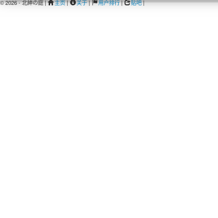
© 2026 - 北紳の庭 |
主页
|
关于
|
用户排行
|
贴吧
|