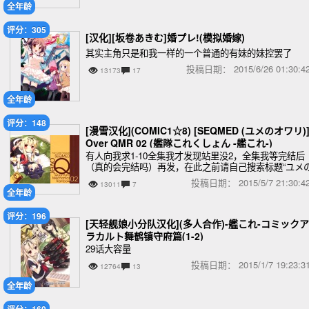
全年龄
评分：305
[汉化][坂卷あきむ]婚プレ!(模拟婚嫁)
其实主角只是和我一样的一个普通的有妹的妹控罢了
投稿日期：
2015/6/26 01:30
13173
17
全年龄
评分：148
[漫雪汉化](COMIC1☆8) [SEQMED (ユメのオワリ)
Over QMR 02 (艦隊これくしょん -艦これ-)
有人向我求1-10全集我才发现站里没2，全集我等完结后
（真的会完结吗）再发，在此之前请自己搜索标题“ユメ
オワリ”将就一下
投稿日期：
2015/5/7 21:30
13011
7
全年龄
评分：196
[天轻舰娘小分队汉化](多人合作)-艦これ-コミックア
ラカルト舞鹤镇守府篇(1-2)
29话大容量
投稿日期：
2015/1/7 19:23
12764
13
全年龄
评分：160