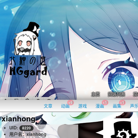
主页
资源列表
汉
+6
+1
+1
文章
动画
游戏
漫画
画集
声
xianhong
UID:
8220
用户名：xianhong