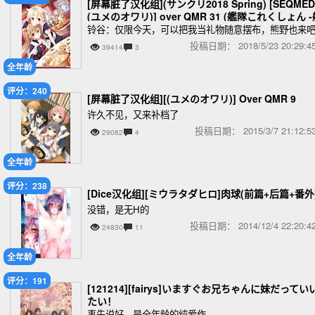
[屏幕脏了汉化组](サンクリ2018 Spring) [SEQMED
(ユメのオワリ)] over QMR 31 (艦隊これくしょん 
これ-)
铃谷：仅限今天，可以把我当礼物随意摆布，熊野也来
投稿日期：
2018/5/23 20:29
39414
3
全年龄
评分：240
[屏幕脏了汉化组][(ユメのオワリ)] Over QMR 9
许久不见，又来补档了
投稿日期：
2015/3/7 21:12
29082
4
全年龄
评分：238
[Dice汉化组][ミウラタダヒロ]肉球(前篇+后篇+番外
没错，是无H的
投稿日期：
2014/12/4 22:20
24830
11
全年龄
评分：191
[121214][fairys]いますぐお兄ちゃんに妹だってい
たい！
事先说好，是全年龄的纯爱作