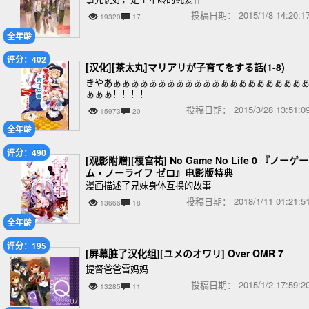
投稿日期：
2015/1/8 14:20
19320
17
全年龄
评分：402
[汉化][茶太丸]マリアリが子育てをする話(1-8)
きやあぁぁぁぁぁぁぁぁぁぁぁぁぁぁぁぁぁぁぁぁぁ
ぁぁぁ！！！！
投稿日期：
2015/3/28 13:51
15973
20
全年龄
评分：490
[观影附赠][榎宫祐] No Game No Life 0 『ノーゲー
ム・ノーライフ ゼロ』电影版特典
漫画描述了兄妹身体互换的故事
投稿日期：
2018/1/11 01:21
13666
18
全年龄
评分：195
[屏幕脏了汉化组][ユメのオワリ] Over QMR 7
提督爸爸雷妈妈
投稿日期：
2015/1/2 17:59
13285
11