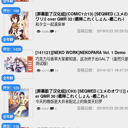
全年龄
评分：160
[屏幕脏了汉化组](COMIC1☆13) [SEQMED (ユメ
ワリ)] over QMR 32 (艦隊これくしょん -艦これ-)
和夕立一起滚床单
投稿日期：
2018/5/23 20:29
43982
8
全年龄
评分：1428
[141121][NEKO WORK]NEKOPARA Vol. 1 Demo
巧克力与香草大家都知道，这次终于出GAL了（虽然只
测试版）
投稿日期：
2014/12/1 18:47
43779
75
全年龄
评分：125
[屏幕脏了汉化组](C93) [SEQMED (ユメのオワリ)] 
er QMR 30 (艦隊これくしょん -艦これ-)
今天的晚饭是大井亲配北上的鱼类天妇罗
投稿日期：
2018/5/23 20:29
40347
3
全年龄
评分：110