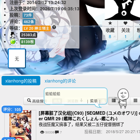
注册于：
2014/2/12 13:24:32
上次登录时间：
2026/7/19 06:35:13
投稿：
73件
评论：
462条
等级：
LV 20 绅士领主
收藏
关注
：
25383点
8
1
：
8139根
无
xianhong的投稿
xianhong的评论
蛤蛤蛤蛤
高级搜索
浏览数
| 菜单 |
排序
查看
评分：105
[屏幕脏了汉化组](C93) [SEQMED (ユメのオワリ)] 
er QMR 29 (艦隊これくしょん -艦これ-)
夜战狂魔又搞事了，结果又被二五仔提督捆绑了
投稿日期：
2018/5/27 20:27
50336
7