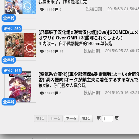
艦これ-)
我看出来了，作者是北上党
投稿日期：
2015/5/6 21:56
11145
6
全年龄
评分：260
[屏幕脏了汉化组&漫雪汉化组](C88)[SEQMED(ユ
オワリ)] Over QMR 13(艦隊これくしょん )
川内改三，自带武器提督的140mm单装炮
投稿日期：
2015/9/25 23:46
10435
13
全年龄
评分：165
[空気系☆漢化](軍令部酒保&砲雷撃戦!よーい!合同
習)[高內優向]オークが鎮主夫に着任するするなんで
(艦隊これこしょん)
狼X猪，你们舰女人真会玩
投稿日期：
2015/10/9 16:42
10427
8
全年龄
第
页
第1页
上一页
下一页
第2页