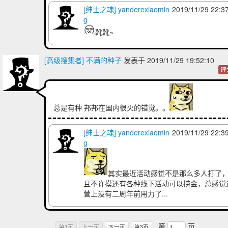
[绅士之魂] yanderexiaomin
2019/11/29 22:3
g
靴靴~
[高级搜集者] 不满的种子
发表于 2019/11/29 19:52:10
评
总是有种 邦邦在国内很火的错觉。。
[绅士之魂] yanderexiaomin
2019/11/29 22:3
g
其实最近活动感觉不是那么多人打了
且不许摸还有各种线下活动可以捞金，总感觉
营上没有二周年前用力了...
第
页
第1页
上一页
下一页
第3页