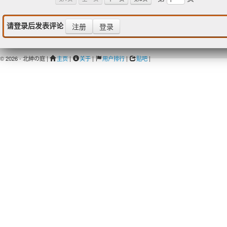
请登录后发表评论
注册
登录
© 2026 - 北紳の庭 |
主页
|
关于
|
用户排行
|
贴吧
|