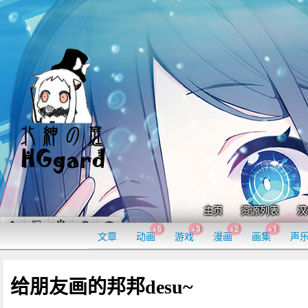
主页
资源列表
汉
+6
+3
+2
+1
文章
动画
游戏
漫画
画集
声
给朋友画的邦邦desu~