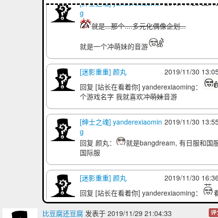
[绅士之魂] yanderexiaomin
2019/11/29 22:4
g
就是...那个....多元化偶像企划...
就是一个冲萌妹的音游
[迷影重重] 颜丸
2019/11/30 13:0
回复
[站长在看着你] yanderexiaoming
：
个游戏名字 我就喜欢冲
萌妹
音游
[绅士之魂] yanderexiaomin
2019/11/30 13:5
g
回复
颜丸
：
就是bangdream, 有日服和国
国际服
[迷影重重] 颜丸
2019/11/30 16:3
回复
[站长在看着你] yanderexiaoming
：
来怎么跟lovelive一个模子...打开介绍看了一
觉钱包发紧
比豆腐还豆腐
发表于 2019/11/29 21:04:33
评