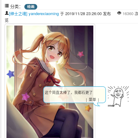
分类：
绘画
[绅士之魂] yanderexiaoming
于 2019/11/28 23:26:00 发布
16360
次
览
祝天下所有的情侣都是失散多年的兄
妹
| 菜单 |