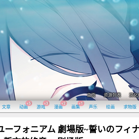
主页
资源列表
汉化
+5
+3
+2
+1
文章
动画
游戏
漫画
画集
声乐
绘画
求物版
け!ユーフォニアム 劇場版~誓いのフィ