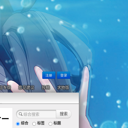
注册
登录
组专版
意见建议
投稿
求物版
ナー
综合
标签
标题