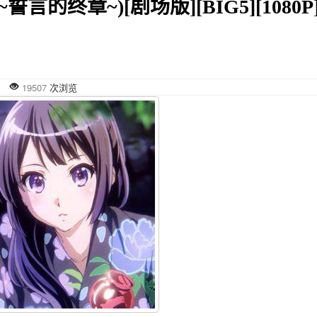
言的终章~)[剧场版][BIG5][1080P
发布
19507
次浏览