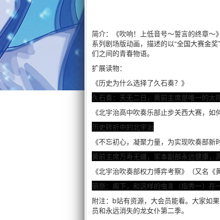
简介：《吹响！上低音号～誓言的终章～
系列剧场版动画，描述的以“全国大赛金奖
们之间的青春物语。
扩展读物：
《历史为什么选择了久石奏？》
久石奏：天无二日，黄前主席是唯一的太
《北宇治高中吹奏乐部止步关西大赛，如
历史转折中的北宇治
《不忘初心，凝聚力量，为实现吹奏部新
黄前主席万寿无疆，冢本副部永远健康，
《北宇治吹奏部权力博弈考察》（又名《
丽奈：阁下，和这样的虫豸（指秀一）在
附注：b站有资源，大会员能看。大家如果
员和永远消失的龙女仆第二季。