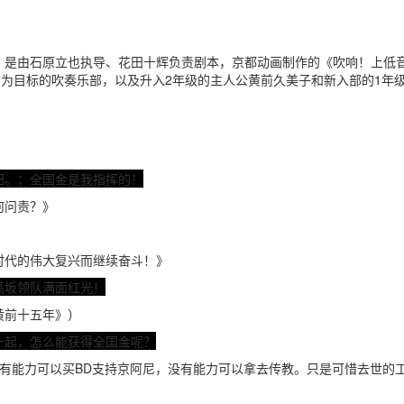
》是由石原立也执导、花田十辉负责剧本，京都动画制作的《吹响！上低
”为目标的吹奏乐部，以及升入2年级的主人公黄前久美子和新入部的1年
阳。；全国金是我指挥的！
何问责？》
时代的伟大复兴而继续奋斗！》
高坂领队满面红光！
黄前十五年》）
一起，怎么能获得全国金呢？
有能力可以买BD支持京阿尼，没有能力可以拿去传教。只是可惜去世的