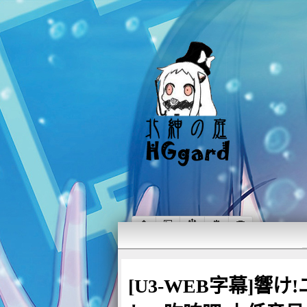
[U3-WEB字幕]響