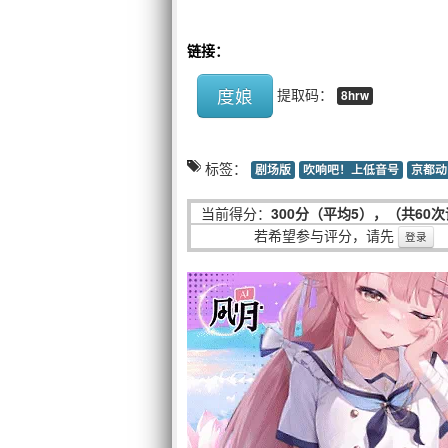
链接：
度娘
提取码：
8hrw
标签：
剧场版
吹响吧！上低音号
京都动
当前得分：
300分（平均5），（共60
若希望参与评分，请先
登录