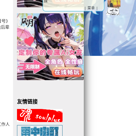
妹
| 菜单 |
音号》
级后辈
友情链接
工作人