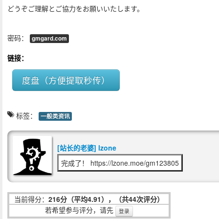
どうぞご理解とご協力をお願いいたします。
密码：
gmgard.com
链接：
度盘（方便提取秒传）
标签：
一般类资讯
[站长的老婆] lzone
完成了！ https://lzone.moe/gm123805
当前得分：
216分（平均4.91），（共44次评分）
若希望参与评分，请先
登录