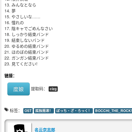
13. みんなとなら
14. 夢
15. やさしいな……
16. 憧れの
17. 陰キャでごめんなさい
18. しっかり結束バンド
19. 結束しないバンド
20. ゆるめの結束バンド
21. ほのぼの結束バンド
22. ガンガン結束バンド
23. 見てください!
链接：
度娘
提取码：
clzg
标签：
OST
孤独摇滚！
ぼっち・ざ・ろっく！
BOCCHI_THE_ROCK
名云京志郎