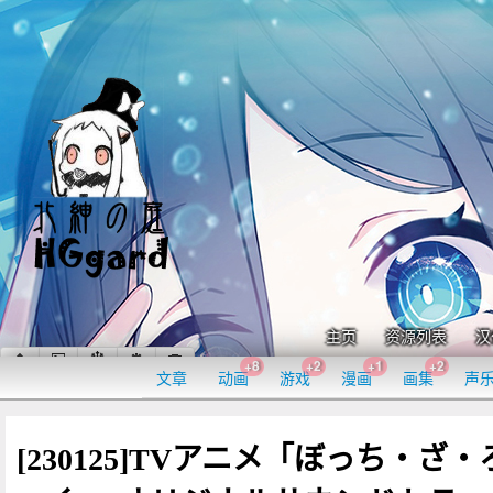
主页
资源列表
汉
+8
+2
+1
+2
文章
动画
游戏
漫画
画集
声
[230125]TVアニメ「ぼっち・ざ・