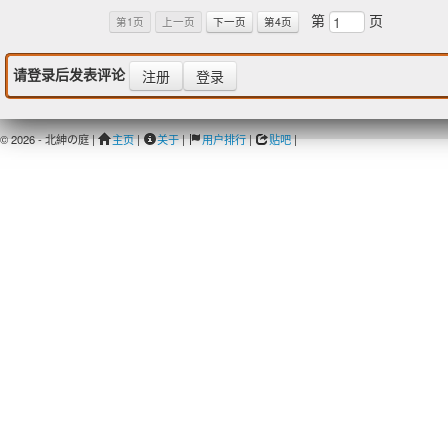
第
页
第1页
上一页
下一页
第4页
请登录后发表评论
注册
登录
© 2026 - 北紳の庭 |
主页
|
关于
|
用户排行
|
贴吧
|