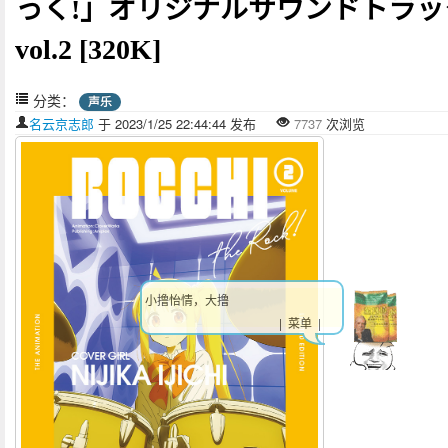
っく!」オリジナルサウンドトラッ
vol.2 [320K]
分类：
声乐
名云京志郎
于 2023/1/25 22:44:44 发布
7737
次浏览
小撸怡情，大撸伤身！
| 菜单 |