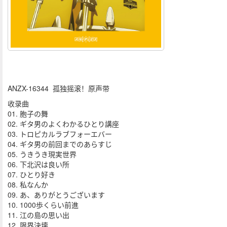
ANZX-16344 孤独摇滚！原声带
收录曲
01. 胞子の舞
02. ギタ男のよくわかるひとり講座
03. トロピカルラブフォーエバー
04. ギタ男の前回までのあらすじ
05. うきうき現実世界
06. 下北沢は良い所
07. ひとり好き
08. 私なんか
09. あ、ありがとうございます
10. 1000歩くらい前進
11. 江の島の思い出
12. 限界決壊