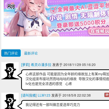
热门评论
最新评论
[萝莉] 希灵の潘多拉
发表于 2018/11/29 05:16:20
心疼这部作品 可能是因为全年龄的缘故加上有某my萌
汉化组宣布接坑然而咕咕咕的缘故 导致汉化的事情彻
tv化也是完全凉透的感觉 心疼
[请叫我橘] LLM123
发表于 2018/5/8 22:02:38
评
我记得还有一部叫做恋爱选举巧克力