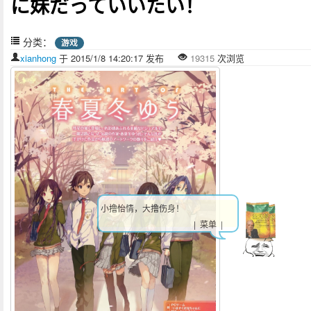
に妹だっていいたい！
分类：
游戏
xianhong
于 2015/1/8 14:20:17 发布
19315
次浏览
小撸怡情，大撸伤身！
| 菜单 |