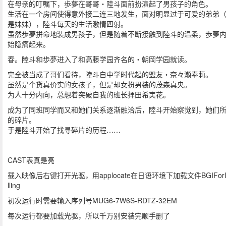
在母亲的叮嘱下，歩夢在哥哥・陸斗面前扮演起了男孩子的角色。
生活在一个房间使得意外接二连三地发生，面对明显过于可爱的弟弟
是妹妹），陸斗每天的生活激情四射。
虽然歩夢拼命地装成男孩子，但是随着不断接触到陸斗的温柔，歩夢
始隐痛起来。
春。陸斗和歩夢进入了和高藤学园齐名的・朝岡学园就读。
完全被当成了哥们看待，陸斗自中学时代起的盟友・奈々瀬奉莉。
虽然是个货真价实的女孩子，但是却女扮男装的茂森真央。
为人十分内向，总想着突破自我的班长拝田希実花。
成为了同班同学而又和她们关系逐渐融洽后，陸斗开始察觉到，她们
的碎片。
于是陸斗开始了找寻碎片的历程……
CAST表真是亮
载入映像后右键打开光驱，用applocate在日语环境下加载文件BGIForIn
lling
初次运行时需要输入序列号MUG6-7W6S-RDTZ-32EM
每次运行都要加载光驱，所以千万别安装完顺手删了