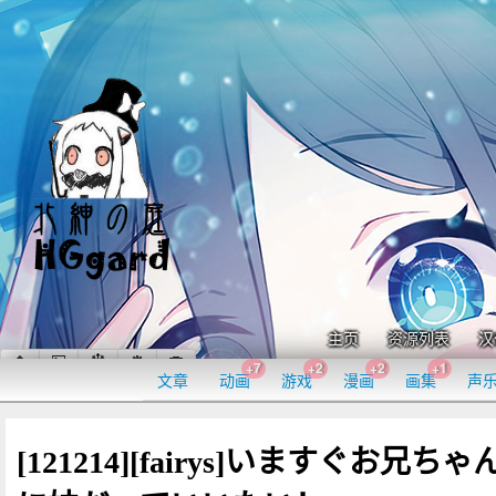
主页
资源列表
汉
+7
+2
+2
+1
文章
动画
游戏
漫画
画集
声
[121214][fairys]いますぐお兄ちゃ