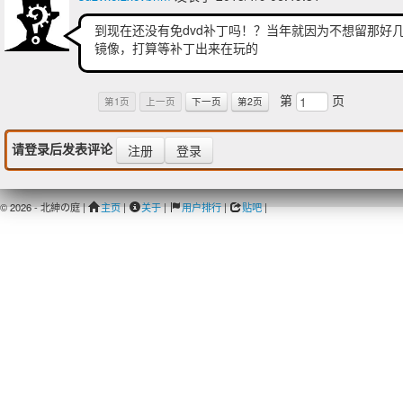
到现在还没有免dvd补丁吗！？当年就因为不想留那好
镜像，打算等补丁出来在玩的
第
页
第1页
上一页
下一页
第2页
请登录后发表评论
注册
登录
© 2026 - 北紳の庭 |
主页
|
关于
|
用户排行
|
贴吧
|