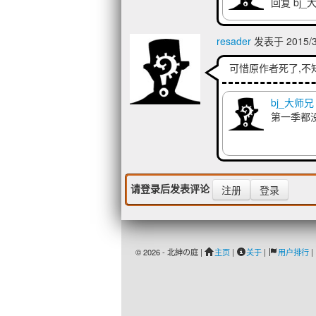
回复 bj
resader
发表于 2015/3
可惜原作者死了,不
bj_大师兄
第一季都没
请登录后发表评论
注册
登录
© 2026 - 北紳の庭 |
主页
|
关于
|
用户排行
|