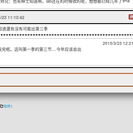
_大师兄：也有绅士知道啊，iab还在的时候收的呢，想想都已经几年了
/23 11:10:42
评
知道還有沒有可能出第三季
2015/3/23 12:2
完呢。这叫第一季的第三节....今年应该会出
贴吧
|