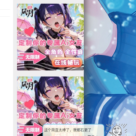
小撸怡情，大撸伤身！