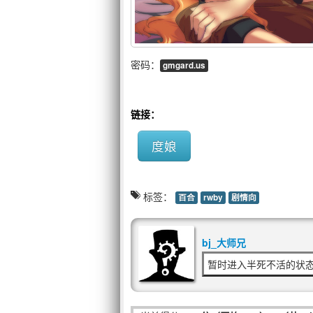
密码：
gmgard.us
链接：
度娘
标签：
百合
rwby
剧情向
bj_大师兄
暂时进入半死不活的状