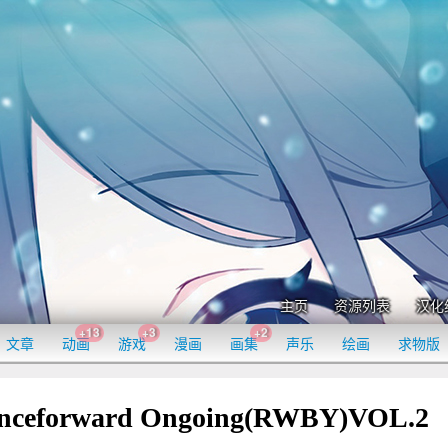
主页
资源列表
汉化
+13
+3
+2
文章
动画
游戏
漫画
画集
声乐
绘画
求物版
eforward Ongoing(RWBY)VOL.2