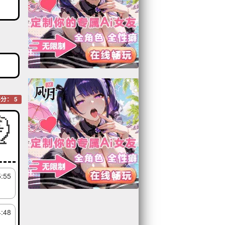
分： 5
5:55
4:48