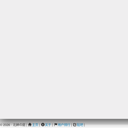
© 2026 - 北紳の庭 |
主页
|
关于
|
用户排行
|
贴吧
|