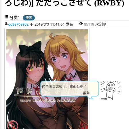
ろじわ)] だだっこさせて (RWBY)
分类：
漫画
qq3870990a
于 2019/3/3 11:41:04 发布
85119
次浏览
这个简直太棒了，我都石更了
| 菜单 |