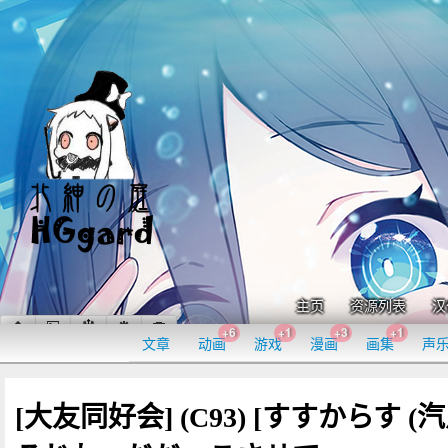
主页
资源列表
汉
+6
+1
+3
+1
文章
动画
游戏
漫画
画集
声
[大友同好会] (C93) [すすからす (