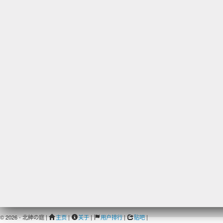
© 2026 - 北紳の庭 |
主页
|
关于
|
用户排行
|
贴吧
|