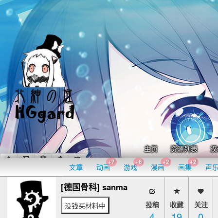
主页
资源列表
汉
+7
+6
+2
+2
文章
动画
游戏
漫画
画集
声
[德国骨科] sanma
投稿
收藏
关注
没钱买材料中
4
19
0