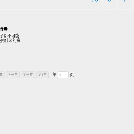
西行寺
子都不可能
是内什么的资
不是绅庭默
23
第
页
页
上一页
下一页
第1页